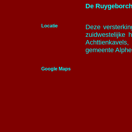
De Ruygeborc
Locatie
Deze versterki
zuidwestelijke 
Achttienkavel
gemeente Alphen
Google Maps