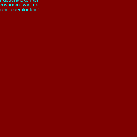
evensboom' van de
zen 'bloemfontein'