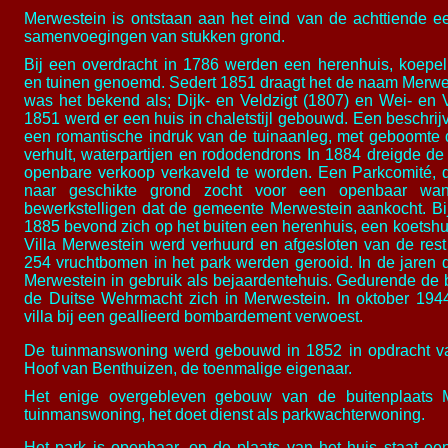
Merwestein is ontstaan aan het eind van de achttiende e
samenvoegingen van stukken grond.
Bij een overdracht in 1786 werden een herenhuis, koepe
en tuinen genoemd.
Sedert 1851 draagt het de naam Merwest
was het bekend als; Dijk- en Veldzigt (1807) en Wei- en V
1851 werd er een huis in chaletstijl gebouwd. Een beschrijv
een romantische indruk van de tuinaanleg, met geboomte d
verhult, water­partijen en rododendrons
In 1884 dreigde de 
openbare verkoop verkaveld
te worden. Een Parkcomité, da
naar geschikte grond zocht voor een openbaar wand
bewerkstelligen dat de gemeente Merwestein aankocht. Bij
1885 bevond zich op het buiten een herenhuis, een koetshu
Villa Merwestein werd verhuurd en afgesloten van de rest
254 vruchtbomen in het park werden gerooid. In de jaren d
Merwestein in gebruik als bejaardentehuis. Gedurende de b
de Duitse Wehrmacht zich in Merwestein. In oktober 19
villa bij een geallieerd bombardement verwoest.
De tuinmanswoning werd gebouwd in 1852 in opdracht va
Hoof van Benthuizen, de toenmalige eigenaar.
Het enige overgebleven gebouw van de buitenplaats 
tuinmanswoning, het doet dienst als parkwachterwoning.
Het park is openbaar, op de plaats van het huis staat
een