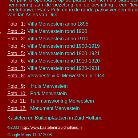
herinnering aan de bezetting en de bevrijding ; een 'l
beeldhouwer Hans Petri
en in de ronde parkvijver een bron
van Jan Asjes van Dijk.
Foto 1:
Villa Merwestein anno 1895
Foto 2:
Villa Merwestein rond 1900
)
Foto 3:
Villa Merwestein anno 1910
Foto 4:
Villa Merwestein rond 1900-1919
Foto 5:
Villa Merwestein rond 1900-1921
Foto 6:
Villa Merwestein rond 1910-1920
Foto 7:
Villa Merwestein rond 1920-1931
Foto 8:
Verwoeste villa Merwestein in 1944
Foto 9:
Huis Merwestein
Foto 10:
Park Merwestein
Foto 11:
Tuinmanswoning Merwestein
Foto 12:
Monument Merwestein
Kastelen en Buitenplaatsen in Zuid Holland
©2003
http://www.kasteleninzuidholland.nl
Google Maps 11-07-2008