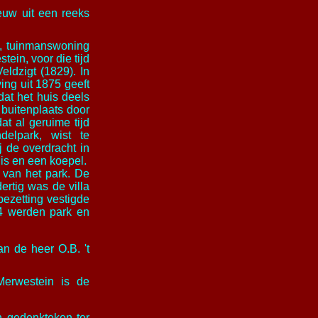
euw uit een reeks
l, tuinmanswoning
ein, voor die tijd
eldzigt (1829).
In
ing uit 1875 geeft
at het huis deels
buitenplaats door
t al geruime tijd
elpark, wist te
 de overdracht in
is en een koepel.
 van het park. De
ertig was de villa
ezetting vestigde
44 werden park en
n de heer O.B. 't
Merwestein is de
 gedenkteken ter