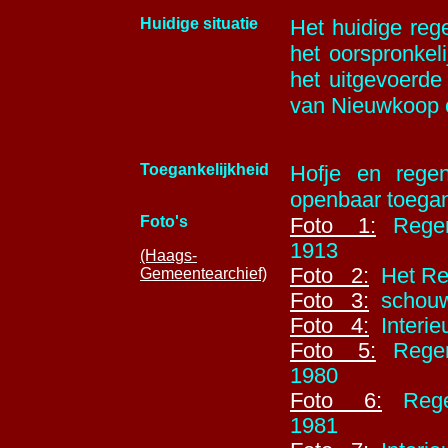
Huidige situatie
Het huidige reg
het oorspronkel
het uitgevoerde
van Nieuwkoop
Toegankelijkheid
Hofje en regen
openbaar toegan
Foto's
Foto 1:
Regent
1913
(Haags-
Foto 2:
Het Re
Gemeentearchief)
Foto 3:
schouw 
Foto 4
:
Interie
Foto 5:
Regent
1980
Foto 6:
Regent
1981