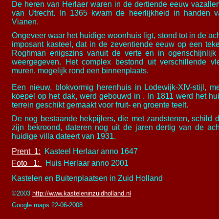
De heren van Herlaer waren in de dertiende eeuw vazalle
van Utrecht. In 1365 kwam de heerlijkheid in handen 
Vianen.
Ongeveer waar het huidige woonhuis ligt, stond tot in de a
imposant kasteel, dat in de zeventiende eeuw op een tek
Roghman enigszins vanuit de verte en in ogenschijnlijk 
weergegeven. Het complex bestond uit verschillende vl
muren, mogelijk rond een binnenplaats.
Een nieuw, blokvormig herenhuis in Lodewijk-XIV-stijl, me
koepel op het dak, werd gebouwd in . In 1811 werd het hui
terrein geschikt gemaakt voor fruit- en groente teelt.
De nog bestaande hekpijlers, die met zandstenen, schild
zijn bekroond, dateren nog uit de jaren dertig van de ac
huidige villa dateert van 1931.
Prent 1:
Kasteel Herlaar anno 1647
Foto 1:
Huis Herlaar anno 2001
Kastelen en Buitenplaatsen in Zuid Holland
©2003
http://www.kasteleninzuidholland.nl
Google maps 22-06-2008