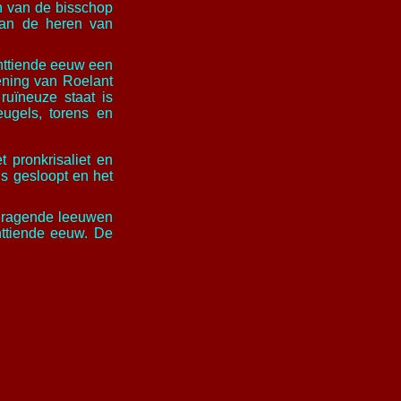
n van de bisschop
van de heren van
chttiende eeuw een
ening van Roelant
ruïneuze staat is
eugels, torens en
t pronkrisaliet en
s gesloopt en het
 dragende leeuwen
httiende eeuw. De