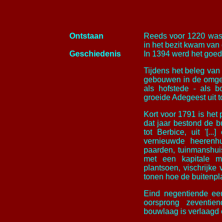
Ontstaan
Reeds voor 1220 was 
in het bezit kwam va
Geschiedenis
In 1394 werd het goed
Tijdens het beleg van
gebouwen in de omgev
als hofstede - als b
groeide Adegeest uit t
Kort voor 1791 is het
dat jaar bestond de b
tot Berbice, uit '[..
vernieuwde heerenhu
paarden, tuinmanshui
met een kapitale m
plantsoen, vischrijke v
tonen hoe de buitenplaa
Eind negentiende eeu
oorsprong zeventie
bouwlaag is verlaagd 