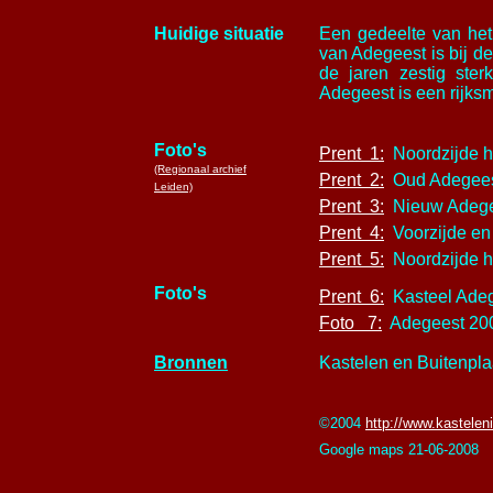
Huidige situatie
Een gedeelte van het
van Adegeest is bij d
de jaren zestig ste
Adegeest is een rijksm
Foto's
Prent 1:
Noordzijde h
(Regionaal archief
Prent 2:
Oud Adegees
Leiden)
Prent 3:
Nieuw Adege
Prent 4:
Voorzijde en 
Prent 5:
Noordzijde h
Foto's
Prent 6:
Kasteel Ade
Foto 7:
Adegeest 20
Bronnen
Kastelen en Buitenpla
©2004
http://www.kasteleni
Google maps 21-06-2008